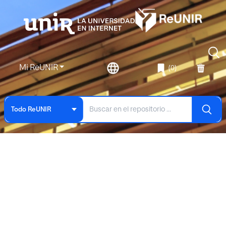
Mi ReUNIR
(0)
Todo ReUNIR