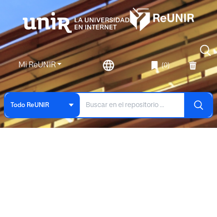
Mi ReUNIR
(0)
Todo ReUNIR