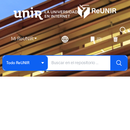
Mi ReUNIR
(0)
Todo ReUNIR