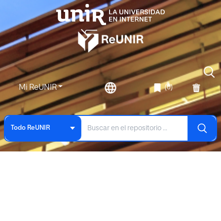
Mi ReUNIR
(0)
Todo ReUNIR