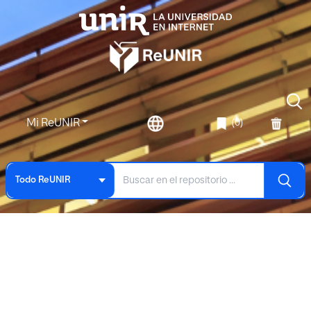
Mi ReUNIR
(0)
Todo ReUNIR