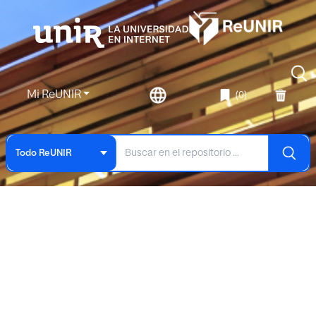
Mi ReUNIR
(0)
Todo ReUNIR