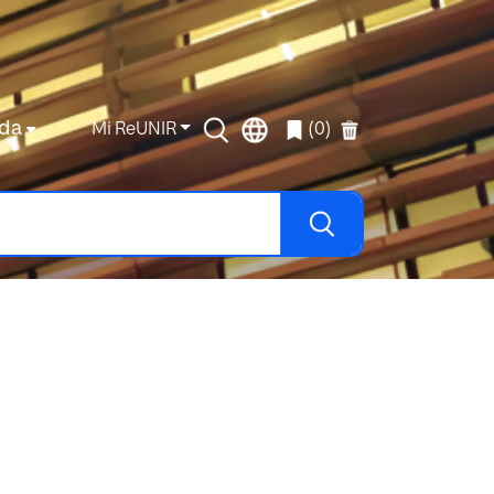
da
Mi ReUNIR
(0)