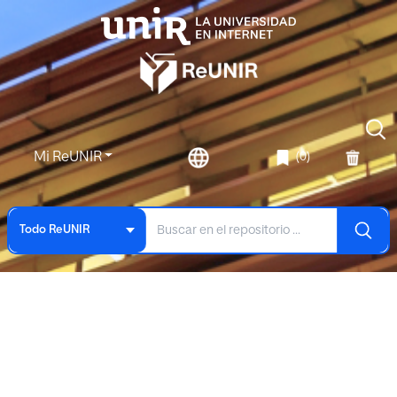
Mi ReUNIR
(0)
Todo ReUNIR