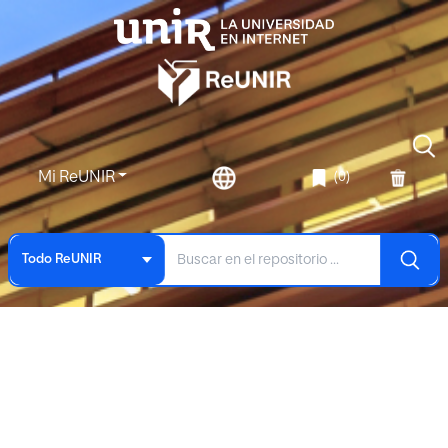
Mi ReUNIR
(0)
Todo ReUNIR