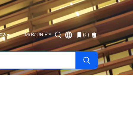
da
Mi ReUNIR
(0)