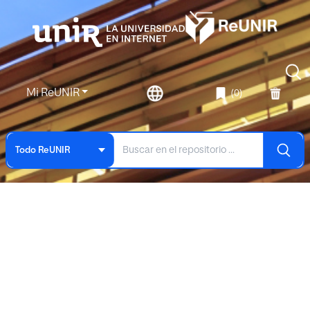
Mi ReUNIR
(0)
Todo ReUNIR