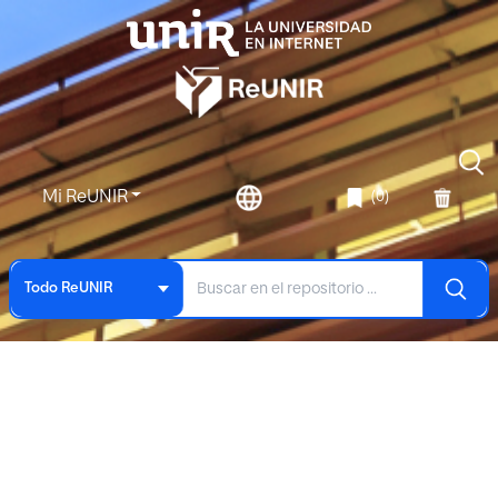
Mi ReUNIR
(0)
Todo ReUNIR