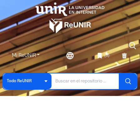
Mi ReUNIR
(0)
Todo ReUNIR